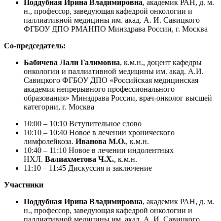
Поддубная Ирина Владимировна
, академик РАН, д. м.
н., профессор, заведующая кафедрой онкологии и
паллиативной медицины им. акад. А. И. Савицкого
ФГБОУ ДПО РМАНПО Минздрава России, г. Москва
Со-председатель:
Бабичева Лали Галимовна
, к.м.н., доцент кафедры
онкологии и паллиативной медицины им. акад. А.И.
Савицкого ФГБОУ ДПО «Российская медицинская
академия непрерывного профессионального
образования» Минздрава России, врач-онколог высшей
категории, г. Москва
10:00 – 10:10 Вступительное слово
10:10 – 10:40 Новое в лечении хронического
лимфолейкоза.
Иванова М.О.
, к.м.н.
10:40 – 11:10 Новое в лечении индолентных
НХЛ.
Валиахметова Ч.Х.
, к.м.н.
11:10 – 11:45 Дискуссия и заключение
Участники
Поддубная Ирина Владимировна
, академик РАН, д. м.
н., профессор, заведующая кафедрой онкологии и
паллиативной медицины им. акад. А. И. Савицкого