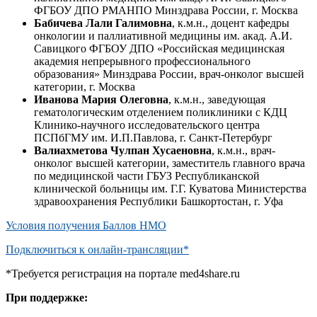
ФГБОУ ДПО РМАНПО Минздрава России, г. Москва
Бабичева Лали Галимовна
, к.м.н., доцент кафедры
онкологии и паллиативной медицины им. акад. А.И.
Савицкого ФГБОУ ДПО «Российская медицинская
академия непрерывного профессионального
образования» Минздрава России, врач-онколог высшей
категории, г. Москва
Иванова Мария Олеговна
, к.м.н., заведующая
гематологическим отделением поликлиники с КДЦ
Клинико-научного исследовательского центра
ПСПбГМУ им. И.П.Павлова, г. Санкт-Петербург
Валиахметова Чулпан Хусаеновна
, к.м.н., врач-
онколог высшей категории, заместитель главного врача
по медицинской части ГБУЗ Республиканской
клинической больницы им. Г.Г. Куватова Министерства
здравоохранения Республики Башкортостан, г. Уфа
Условия получения Баллов НМО
Подключиться к онлайн-трансляции*
*Требуется регистрация на портале med4share.ru
При поддержке: