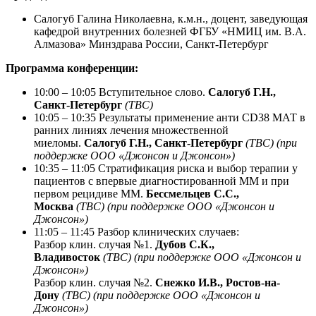
Салогуб Галина Николаевна, к.м.н., доцент, заведующая
кафедрой внутренних болезней ФГБУ «НМИЦ им. В.А.
Алмазова» Минздрава России, Санкт-Петербург
Программа конференции:
10:00 – 10:05 Вступительное слово.
Салогуб Г.Н.,
Санкт-Петербург
(TBC)
10:05 – 10:35 Результаты применение анти CD38 МАТ в
ранних линиях лечения множественной
миеломы.
Салогуб Г.Н., Санкт-Петербург
(TBC) (при
поддержке ООО «Джонсон и Джонсон»)
10:35 – 11:05 Стратификация риска и выбор терапии у
пациентов с впервые диагностированной ММ и при
первом рецидиве ММ.
Бессмельцев С.С.,
Москва
(TBC) (при поддержке ООО «Джонсон и
Джонсон»)
11:05 – 11:45 Разбор клинических случаев:
Разбор клин. случая №1.
Дубов С.К.,
Владивосток
(TBC) (при поддержке ООО «Джонсон и
Джонсон»)
Разбор клин. случая №2.
Снежко И.В., Ростов-на-
Дону
(TBC) (при поддержке ООО «Джонсон и
Джонсон»)