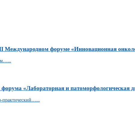
VII Международном форуме «Инновационная онкол
м…...
о форума «Лабораторная и патоморфологическая д
о-практический…...