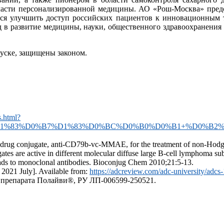
ласти персонализированной медицины. АО «Рош-Москва» предс
мся улучшить доступ российских пациентов к инновационным т
 в развитие медицины, науки, общественного здравоохранения
уске, защищены законом.
s.html?
2%D1%83%D0%B7%D1%83%D0%BC%D0%B0%D0%B1+%D0%B
ody-drug conjugate, anti-CD79b-vc-MMAE, for the treatment of non-H
ates are active in different molecular diffuse large B-cell lymphoma 
loads to monoclonal antibodies. Bioconjug Chem 2010;21:5-13.
 2021 July]. Available from:
https://adcreview.com/adc-university/adcs
 препарата Полайви®, РУ ЛП-006599-250521.