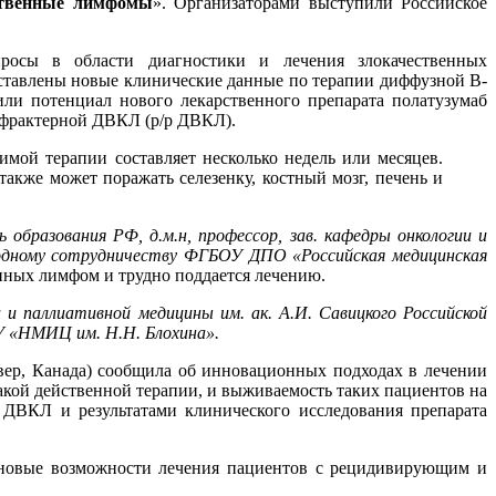
ственные лимфомы
». Организаторами выступили Российское
росы в области диагностики и лечения злокачественных
ставлены новые клинические данные по терапии диффузной В-
и потенциал нового лекарственного препарата полатузумаб
ефрактерной ДВКЛ (р/р ДВКЛ).
мой терапии составляет несколько недель или месяцев.
акже может поражать селезенку, костный мозг, печень и
 образования РФ, д.м.н, профессор, зав. кафедры онкологии и
одному сотрудничеству ФГБОУ ДПО «Российская медицинская
нных лимфом и трудно поддается лечению.
и и паллиативной медицины им. ак. А.И. Савицкого Российской
У «НМИЦ им. Н.Н. Блохина».
ер, Канада) сообщила об инновационных подходах в лечении
кой действенной терапии, и выживаемость таких пациентов на
ДВКЛ и результатами клинического исследования препарата
 новые возможности лечения пациентов с рецидивирующим и