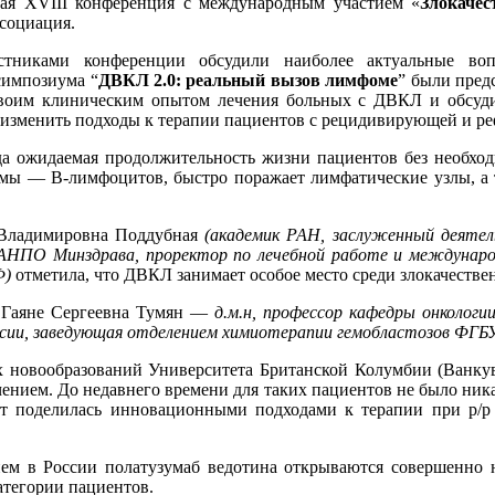
ная XVIII конференция с международным участием «
Злокаче
социация.
стниками конференции обсудили наиболее актуальные воп
симпозиума “
ДВКЛ 2.0: реальный вызов лимфоме
” были пред
оим клиническим опытом лечения больных с ДВКЛ и обсудил
 изменить подходы к терапии пациентов с рецидивирующей и р
 ожидаемая продолжительность жизни пациентов без необходи
емы — B-лимфоцитов, быстро поражает лимфатические узлы, а т
а Владимировна Поддубная
(академик РАН, заслуженный деятель
НПО Минздрава, проректор по лечебной работе и междунар
Ф)
отметила, что ДВКЛ занимает особое место среди злокачестве
а Гаяне Сергеевна Тумян —
д.м.н, профессор кафедры онкологи
ссии, заведующая отделением химиотерапии гемобластозов ФГБ
 новообразований Университета Британской Колумбии (Ванкув
нием. До недавнего времени для таких пациентов не было ника
т поделилась инновационными подходами к терапии при р/р 
ием в России полатузумаб ведотина открываются совершенно
атегории пациентов.