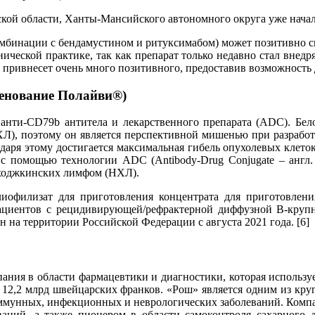
кой области, Ханты-Мансийского автономного округа уже начал
мбинации с бендамустином и ритуксимабом) может позитивно ска
ической практике, так как препарат только недавно стал внедря
 привнесет очень много позитивного, предоставив возможность
менование Полайви®)
 анти-CD79b антитела и лекарственного препарата (ADC). Бе
, поэтому он является перспективной мишенью при разработке
даря этому достигается максимальная гибель опухолевых клеток
с помощью технологии ADC (Antibody-Drug Conjugate – англ. «
неходжкинских лимфом (НХЛ).
иофилизат для приготовления концентрата для приготовлени
ациентов с рецидивирующей/рефрактерной диффузной В-крупн
 на территории Российской Федерации с августа 2021 года. [6]
ания в области фармацевтики и диагностики, которая используе
 12,2 млрд швейцарских франков. «Рош» является одним из кр
ммунных, инфекционных и неврологических заболеваний. Компан
еваний, а также пионером в области самоконтроля сахарного 