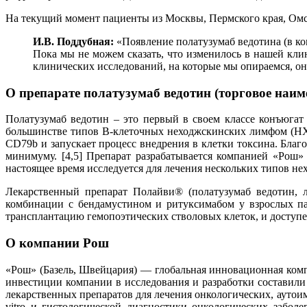
На текущий момент пациенты из Москвы, Пермского края, Омс
И.В. Поддубная:
«Появление полатузумаб ведотина (в ко
Пока мы не можем сказать, что изменилось в нашей клин
клинических исследований, на которые мы опираемся, он
О препарате полатузумаб ведотин (торговое наи
Полатузумаб ведотин – это первый в своем классе конъюгат
большинстве типов B-клеточных неходжскинских лимфом (НХЛ)
CD79b и запускает процесс внедрения в клетки токсина. Благо
минимуму. [4,5] Препарат разрабатывается компанией «Рош» 
настоящее время исследуется для лечения нескольких типов 
Лекарственный препарат Полайви® (полатузумаб ведотин, л
комбинации с бендамустином и ритуксимабом у взрослых п
трансплантацию гемопоэтических стволовых клеток, и доступен
О компании Рош
«Рош» (Базель, Швейцария) — глобальная инновационная комп
инвестиции компании в исследования и разработки составили
лекарственных препаратов для лечения онкологических, аутои
vitro и гистологической диагностики онкологических забол