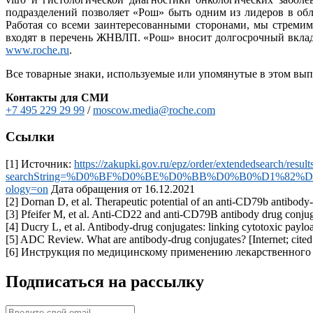
подразделений позволяет «Рош» быть одним из лидеров в об
Работая со всеми заинтересованными сторонами, мы стреми
входят в перечень ЖНВЛП. «Рош» вносит долгосрочный вклад
www.roche.ru
.
Все товарные знаки, используемые или упомянутые в этом вып
Контакты для СМИ
+7 495 229 29 99
/
moscow.media@roche.com
Ссылки
[1] Источник:
https://zakupki.gov.ru/epz/order/extendedsearch/result
searchString=%D0%BF%D0%BE%D0%BB%D0%B0%D1%8
ology=on
Дата обращения от 16.12.2021
[2] Dornan D, et al. Therapeutic potential of an anti-CD79b antib
[3] Pfeifer M, et al. Anti-CD22 and anti-CD79B antibody drug conjug
[4] Ducry L, et al. Antibody-drug conjugates: linking cytotoxic pay
[5] ADC Review. What are antibody-drug conjugates? [Internet; cited
[6] Инструкция по медицинскому применению лекарственного
Подписаться на рассылку