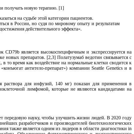
и получать новую терапию. [1]
заться на судьбе этой категории пациентов.
ться в России, но судя по мировому опыту и результатам
 достижения действительного эффекта».
лок CD79b является высокоспецифичным и экспрессируется на
 новых препаратов. [2,3] Полатузумаб ведотин связывается с
, в то время как воздействие на нормальные клетки сводится к
конъюгат антитело-препарат») компании Seattle Genetics и в
я раствора для инфузий, 140 мг) показан для применения в
оклеточной лимфомой, которые не являются кандидатами на
т передовую науку, чтобы улучшить жизни людей. В 2020 году
упнейших разработчиков и производителей биотехнологических
ия также является одним из лидеров в области диагностики in
диабета. Объединение фармацевтического и диагностического