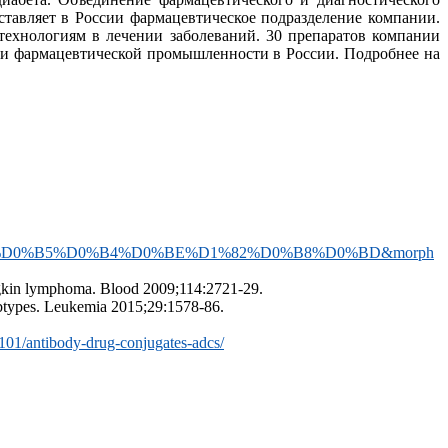
тавляет в России фармацевтическое подразделение компании.
ехнологиям в лечении заболеваний. 30 препаратов компании
 и фармацевтической промышленности в России. Подробнее на
2%D0%B5%D0%B4%D0%BE%D1%82%D0%B8%D0%BD&morph
odgkin lymphoma. Blood 2009;114:2721-29.
subtypes. Leukemia 2015;29:1578-86.
-101/antibody-drug-conjugates-adcs/