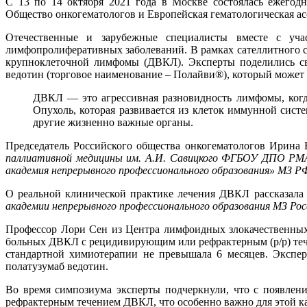
С 13 по 14 октября 2021 года в Москве состоялась ежегод
Общество онкогематологов и Европейская гематологическая ас
Отечественные и зарубежные специалисты вместе с уча
лимфопролиферативных заболеваний. В рамках сателлитного 
крупноклеточной лимфомы (ДВКЛ). Эксперты поделились св
ведотин (торговое наименование – Полайви®), который может
ДВКЛ — это агрессивная разновидность лимфомы, когда
Опухоль, которая развивается из клеток иммунной сист
другие жизненно важные органы.
Председатель Российского общества онкогематологов Ирин
паллиативной медицины им. А.И. Савицкого ФГБОУ ДПО РМА
академия непрерывного профессионального образования» МЗ Р
О реальной клинической практике лечения ДВКЛ рассказал
академии непрерывного профессионального образования МЗ Ро
Профессор Лори Сен из Центра лимфоидных злокачественных
больных ДВКЛ с рецидивирующим или рефрактерным (р/р) тече
стандартной химиотерапии не превышала 6 месяцев. Экспер
полатузумаб ведотин.
Во время симпозиума эксперты подчеркнули, что с появлен
рефрактерным течением ДВКЛ, что особенно важно для этой к