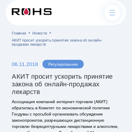
Главная
Новости
АКИТ просит ускорить принятие закона об онлайн-
О нас
продажах лекарств
Правление
06.11.2018
Регулирование
Устав
АКИТ просит ускорить принятие
Контакты
закона об онлайн-продажах
лекарств
Ассоциация компаний интернет-торговли (АКИТ)
обратилась в Комитет по экономической политике
Госдумы с просьбой организовать обсуждение
Полезные ссылки
законопроектов, разрешающих дистанционную
торговлю безрецептурными лекарствами и алкоголем,
Справочники