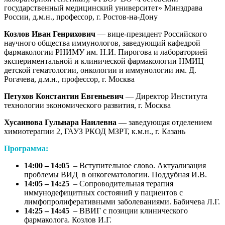
государственный медицинский университет» Минздрава
России, д.м.н., профессор, г. Ростов-на-Дону
Козлов Иван Генрихович
— вице-президент Российского
научного общества иммунологов, заведующий кафедрой
фармакологии РНИМУ им. Н.И. Пирогова и лабораторией
экспериментальной и клинической фармакологии НМИЦ
детской гематологии, онкологии и иммунологии им. Д.
Рогачева, д.м.н., профессор, г. Москва
Петухов Константин Евгеньевич
— Директор Института
технологии экономического развития, г. Москва
Хусаинова Гульнара Наилевна
— заведующая отделением
химиотерапии 2, ГАУЗ РКОД МЗРТ, к.м.н., г. Казань
Программа:
14:00 – 14:05
– Вступительное слово. Актуализация
проблемы ВИД в онкогематологии. Поддубная И.В.
14:05 – 14:25
– Сопроводительная терапия
иммунодефицитных состояний у пациентов с
лимфопролиферативными заболеваниями. Бабичева Л.Г.
14:25 – 14:45
– ВВИГ с позиции клинического
фармаколога. Козлов И.Г.