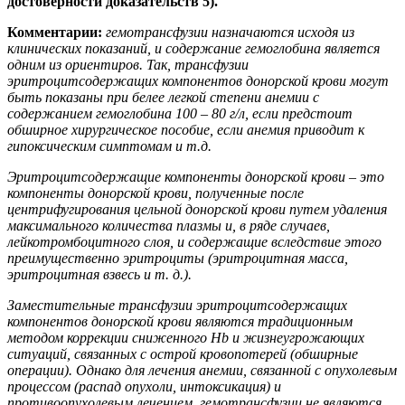
достоверности доказательств 5).
Комментарии:
гемотрансфузии назначаются исходя из
клинических показаний, и содержание гемоглобина является
одним из ориентиров. Так, трансфузии
эритроцитсодержащих компонентов донорской крови могут
быть показаны при белее легкой степени анемии с
содержанием гемоглобина 100 – 80 г/л, если предстоит
обширное хирургическое пособие, если анемия приводит к
гипоксическим симптомам и т.д.
Эритроцитсодержащие компоненты донорской крови – это
компоненты донорской крови, полученные после
центрифугирования цельной донорской крови путем удаления
максимального количества плазмы и, в ряде случаев,
лейкотромбоцитного слоя, и содержащие вследствие этого
преимущественно
эритроциты (эритроцитная масса,
эритроцитная взвесь и т. д.).
Заместительные трансфузии эритроцитсодержащих
компонентов донорской крови являются традиционным
методом коррекции сниженного Hb и жизнеугрожающих
ситуаций, связанных с острой кровопотерей (обширные
операции). Однако для лечения анемии, связанной с опухолевым
процессом (распад опухоли, интоксикация) и
противоопухолевым лечением, гемотрансфузии не являются