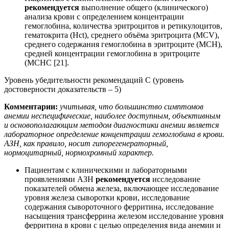
рекомендуется
выполнение общего (клинического)
анализа крови с определением концентрации
гемоглобина, количества эритроцитов и ретикулоцитов,
гематокрита (Hct), среднего объёма эритроцита (MCV),
среднего содержания гемоглобина в эритроците (MCH),
средней концентрации гемоглобина в эритроците
(MCHC [21].
Уровень убедительности рекомендаций С (уровень
достоверности доказательств – 5)
Комментарии:
у
читывая, что большинство симптомов
анемии неспецифические, наиболее доступным, объективным
и основополагающим методом диагностики анемии является
лабораторное определение концентрации гемоглобина в крови.
АЗН, как правило, носит гипорегенераторный,
нормоцитарный, нормохромный характер.
Пациентам с клиническими и лабораторными
проявлениями АЗН
рекомендуется
исследование
показателей обмена железа, включающее исследование
уровня железа сыворотки крови, исследование
содержания сывороточного ферритина, исследование
насыщения трансферрина железом исследование уровня
ферритина в крови с целью определения вида анемии и