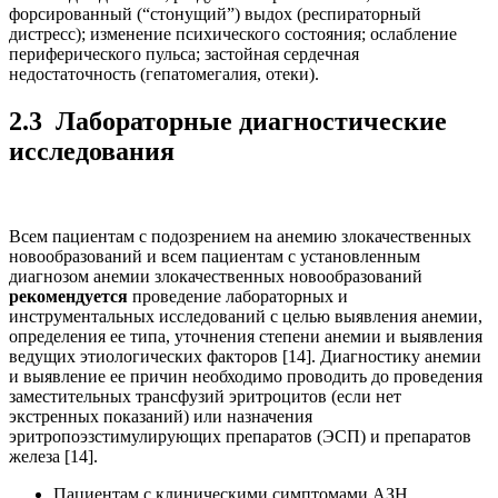
форсированный (“стонущий”) выдох (респираторный
дистресс); изменение психического состояния; ослабление
периферического пульса; застойная сердечная
недостаточность (гепатомегалия, отеки).
2.3 Лабораторные диагностические
исследования
Всем пациентам с подозрением на анемию злокачественных
новообразований и всем пациентам с установленным
диагнозом анемии злокачественных новообразований
рекомендуется
проведение лабораторных и
инструментальных исследований с целью выявления анемии,
определения ее типа, уточнения степени анемии и выявления
ведущих этиологических факторов [14]. Диагностику анемии
и выявление ее причин необходимо проводить до проведения
заместительных трансфузий эритроцитов (если нет
экстренных показаний) или назначения
эритропоэзстимулирующих препаратов (ЭСП) и препаратов
железа [14].
Пациентам с клиническими симптомами АЗН