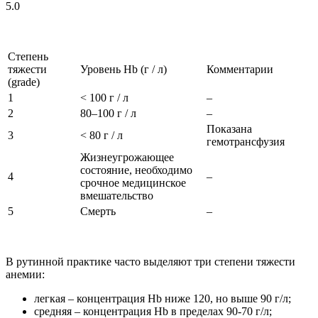
5.0
Степень
тяжести
Уровень Hb (г / л)
Комментарии
(grade)
1
< 100 г / л
–
2
80–100 г / л
–
Показана
3
< 80 г / л
гемотрансфузия
Жизнеугрожающее
состояние, необходимо
4
–
срочное медицинское
вмешательство
5
Смерть
–
В рутинной практике часто выделяют три степени тяжести
анемии:
легкая – концентрация Hb ниже 120, но выше 90 г/л;
средняя – концентрация Hb в пределах 90-70 г/л;