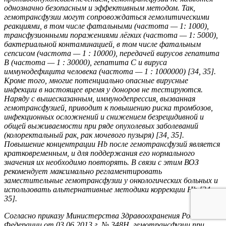
однозначно безопасным и эффективным методом. Так,
гемотрансфузии могут сопровождаться гемолитическими
реакциями, в том числе фатальными (частота — 1: 1000),
трансфузионными поражениями лёгких (частота — 1: 5000),
бактериальной контаминацией, в том числе фатальным
сепсисом (частота — 1 : 10000), передачей вирусов гепатита
В (частота — 1 : 30000), гепатита С и вируса
иммунодефицита человека (частота — 1 : 1000000) [34, 35].
Кроме того, многие потенциально опасные вирусные
инфекции в настоящее время у доноров не тестируются.
Наряду с вышесказанным, иммунодепрессия, вызванная
гемотрансфузией, приводит к повышению риска тромбозов,
инфекционных осложнений и снижением безрецидивной и
общей выживаемости при ряде опухолевых заболеваний
(колоректальный рак, рак мочевого пузыря) [34, 35].
Повышение концентрации Hb после гемотрансфузий является
кратковременным, и для поддержания его нормального
значения их необходимо повторять. В связи с этим ВОЗ
рекомендует максимально регламентировать
заместительные гемотрансфузии у онкологических больных и
использовать альтернативные методики коррекции Hb [34,
35].
Согласно приказу Министерства Здравоохранения Российской
Федерации от 03.06.2013 г. № 348Н, гемотрансфузии при