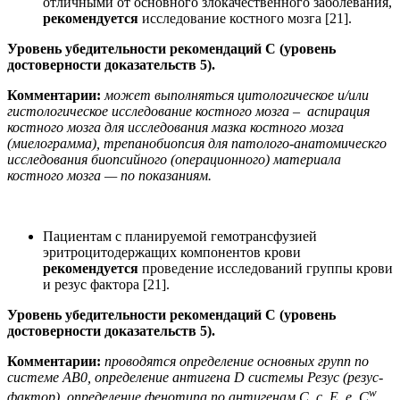
отличными от основного злокачественного заболевания,
рекомендуется
исследование костного мозга [21].
Уровень убедительности рекомендаций С (уровень
достоверности доказательств 5).
Комментарии:
может выполняться цитологическое и/или
гистологическое исследование костного мозга – аспирация
костного мозга для исследования мазка костного мозга
(миелограмма), трепанобиопсия для патолого-анатомическго
исследования биопсийного (операционного) материала
костного мозга — по показаниям.
Пациентам с планируемой гемотрансфузией
эритроцитодержащих компонентов крови
рекомендуется
проведение исследований группы крови
и резус фактора [21].
Уровень убедительности рекомендаций С (уровень
достоверности доказательств 5).
Комментарии:
проводятся определение основных групп по
системе AB0, определение антигена D системы Резус (резус-
w
фактор), определение фенотипа по антигенам C, c, E, e, C
,