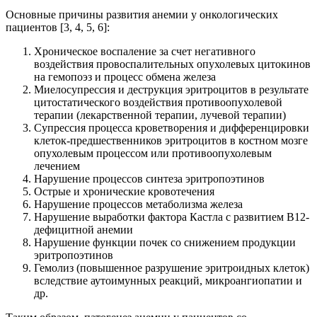
Основные причины развития анемии у онкологических
пациентов [3, 4, 5, 6]:
Хроническое воспаление за счет негативного
воздействия провоспалительных опухолевых цитокинов
на гемопоэз и процесс обмена железа
Миелосупрессия и деструкция эритроцитов в результате
цитостатического воздействия противоопухолевой
терапии (лекарственной терапии, лучевой терапии)
Супрессия процесса кроветворения и дифференцировки
клеток-предшественников эритроцитов в костном мозге
опухолевым процессом или противоопухолевым
лечением
Нарушение процессов синтеза эритропоэтинов
Острые и хронические кровотечения
Нарушение процессов метаболизма железа
Нарушение выработки фактора Кастла с развитием В12-
дефицитной анемии
Нарушение функции почек со снижением продукции
эритропоэтинов
Гемолиз (повышенное разрушение эритроидных клеток)
вследствие аутоимунных реакций, микроангиопатии и
др.