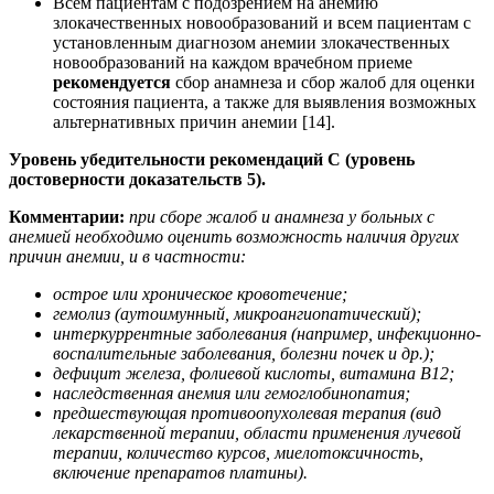
Всем пациентам с подозрением на анемию
злокачественных новообразований и всем пациентам с
установленным диагнозом анемии злокачественных
новообразований на каждом врачебном приеме
рекомендуется
сбор анамнеза и сбор жалоб для оценки
состояния пациента, а также для выявления возможных
альтернативных причин анемии [14].
Уровень убедительности рекомендаций С (уровень
достоверности доказательств 5).
Комментарии:
при сборе жалоб и анамнеза у больных с
анемией необходимо оценить возможность наличия других
причин анемии, и в частности:
острое или хроническое кровотечение;
гемолиз (аутоимунный, микроангиопатический);
интеркуррентные заболевания (например, инфекционно-
воспалительные заболевания, болезни почек и др.);
дефицит железа, фолиевой кислоты, витамина В12;
наследственная анемия или гемоглобинопатия;
предшествующая противоопухолевая терапия (вид
лекарственной терапии, области применения лучевой
терапии, количество курсов, миелотоксичность,
включение препаратов платины).