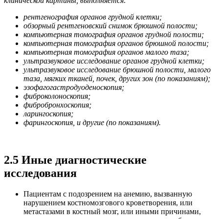
клинической картины, выполняется:
рентгенография органов грудной клетки;
обзорный рентгеновский снимок брюшной полости
;
компьютерная томография органов грудной полости;
компьютерная томография органов брюшной полости;
компьютерная томография органов малого таза;
ультразвуковое исследование органов грудной клетки;
ультразвуковое исследование брюшной полости, малого
таза, мягких тканей, почек, других зон (по показаниям);
эзофагогастродуоденоскопия
;
фиброколоноскопия
;
фибробронхоскопия
;
л
арингоскопия;
фарингоскопия, и другие (по показаниям).
2.5
Иные диагностические
исследования
Пациентам с подозрением на анемию, вызванную
нарушением костномозгового кроветворения, или
метастазами в костный мозг, или иными причинами,