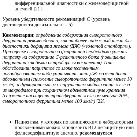
дифференциальной диагностики с железодефицитной
анемией [21].
Уровень убедительности рекомендаций С (уровень
достоверности доказательств – 5)
Комментарии:
определение
содержания сывороточного
ферритина
рекомендовано, как наиболее надежный тест для
диагностики дефицита железа (ДЖ) («золотой стандарт»).
При
оценке сывороточного ферритина необходимо учесть
поправку на содержание С-реактивного белка (повышение
ферритина как белка острой фазы воспаления).
При
обследовании пациентов со злокачественным
новообразованием надо учитывать, что ДЖ может быть
абсолютным (снижение сывороточного ферритина менее 10
мкг/л), и функциональным с нарушением мобилизации железа
из макрофагов при сохраненном адекватном пуле хранения
(снижение
насыщения трансферрина железом
меньше 20%,
сывороточного ферритина менее 100 мкг/л)
[22]
.
Пациентам, у которых по клиническим и лабораторным
проявлениями можно заподозрить В12-дефицитную или
фолиеводефицитную анемию,
рекомендуется