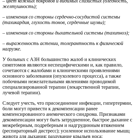
– цвет кожных покровов и видимых слизистых (бледность,
желтушность);
– изменения со стороны сердечно-сосудистой системы
(тахикардия, глухость тонов, сердечные шумы);
– изменения со стороны дыхательной системы (тахипноэ);
– выраженность астении, толерантность к физической
нагрузке.
У больных с АЗН большинство жалоб и клинических
симптомов являются неспецифическими и, как правило,
сочетаются с жалобами и клиническими проявлениями
основного заболевания (опухолевого процесса), а также
побочными нежелательными явлениями проводимой
специализированной терапии (лекарственной терапии,
лучевой терапии).
Следует учесть, что присоединение инфекции, гипертермии,
боли могут привести к декомпенсации ранее
компенсированного анемического синдрома. Признаками
декомпенсации могут быть затрудненное, быстрое дыхание с
межреберным, подреберным и надгрудинным втяжением
(респираторный дистресс); усиленное использование мышц
живота для дыхания; раздувание крыльев носа;