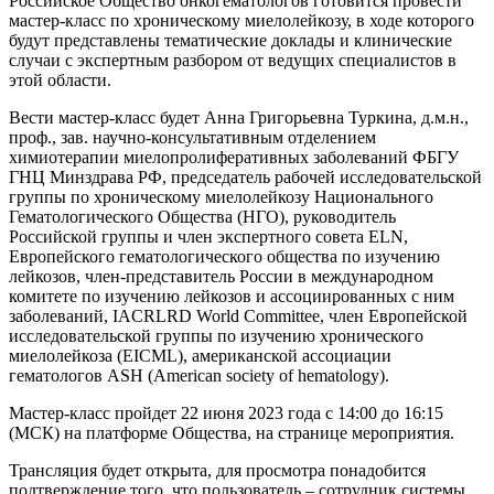
Российское Общество онкогематологов готовится провести
мастер-класс по хроническому миелолейкозу, в ходе которого
будут представлены тематические доклады и клинические
случаи с экспертным разбором от ведущих специалистов в
этой области.
Вести мастер-класс будет Анна Григорьевна Туркина, д.м.н.,
проф., зав. научно-консультативным отделением
химиотерапии миелопролиферативных заболеваний ФБГУ
ГНЦ Минздрава РФ, председатель рабочей исследовательской
группы по хроническому миелолейкозу Национального
Гематологического Общества (НГО), руководитель
Российской группы и член экспертного совета ELN,
Европейского гематологического общества по изучению
лейкозов, член-представитель России в международном
комитете по изучению лейкозов и ассоциированных с ним
заболеваний, IACRLRD World Committee, член Европейской
исследовательской группы по изучению хронического
миелолейкоза (EICML), американской ассоциации
гематологов ASH (American society of hematology).
Мастер-класс пройдет 22 июня 2023 года с 14:00 до 16:15
(МСК) на платформе Общества, на странице мероприятия.
Трансляция будет открыта, для просмотра понадобится
подтверждение того, что пользователь – сотрудник системы