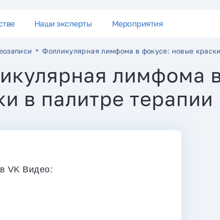
стве
Наши эксперты
Мероприятия
еозаписи
Фолликулярная лимфома в фокусе: новые краски
икулярная лимфома в
ки в палитре терапии
в VK Видео: